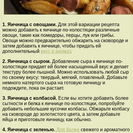
1. Яичница с овощами.
Для этой вариации рецепта
можно добавить к яичнице по-холостяцки различные
овощи, такие как помидоры, перцы, лук или грибы.
Овощи можно предварительно обжарить на сковороде и
затем добавить к яичнице, чтобы придать ей
дополнительный
вкус и аромат
.
2. Яичница с сыром.
Добавление сыра к яичнице по-
холостяцки придает ей более насыщенный вкус и делает
текстуру более пышной. Можно использовать любой сыр
по своему вкусу: твердый, мягкий, плавленый. Добавьте
немного натертого сыра на готовую яичницу и
подождите, пока он растает.
3. Яичница с колбасой.
Если вы хотите добавить более
сытности и белка к яичнице по-холостяцки, попробуйте
добавить небольшие кусочки колбасы. Обжарьте колбасу
на сковороде до золотистого цвета, а затем добавьте
яйца и приготовьте яичницу, как обычно.
4. Яичница с зеленью.
Для более
свежего и ароматного