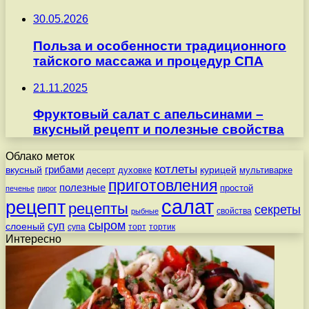
30.05.2026
Польза и особенности традиционного
тайского массажа и процедур СПА
21.11.2025
Фруктовый салат с апельсинами –
вкусный рецепт и полезные свойства
Облако меток
котлеты
вкусный
грибами
курицей
десерт
духовке
мультиварке
приготовления
полезные
простой
печенье
пирог
салат
рецепт
рецепты
секреты
свойства
рыбные
сыром
суп
слоеный
супа
торт
тортик
Интересно