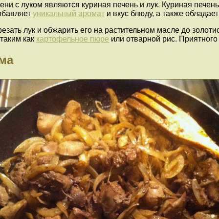
и с луком являются куриная печень и лук. Куриная печень 
добавляет
уникальный аромат
и вкус блюду, а также обладае
езать лук и обжарить его на растительном масле до золоти
 таким как
картофельное пюре
или отварной рис. Приятного 
зма