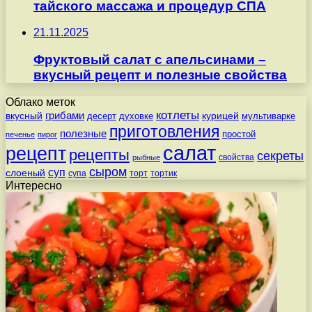
тайского массажа и процедур СПА
21.11.2025
Фруктовый салат с апельсинами –
вкусный рецепт и полезные свойства
Облако меток
котлеты
вкусный
грибами
курицей
десерт
духовке
мультиварке
приготовления
полезные
простой
печенье
пирог
салат
рецепт
рецепты
секреты
свойства
рыбные
сыром
суп
слоеный
супа
торт
тортик
Интересно