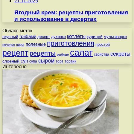
21.11.2025
Ягодный крем: рецепты приготовления
и использование в десертах
Облако меток
котлеты
вкусный
грибами
курицей
десерт
духовке
мультиварке
приготовления
полезные
простой
печенье
пирог
салат
рецепт
рецепты
секреты
свойства
рыбные
сыром
суп
слоеный
супа
торт
тортик
Интересно