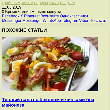
крабовым
мясом
перцем
салат
сладким
11.03.2019
0
Время чтения меньше минуты
Facebook
X
Pinterest
Вконтакте
Одноклассники
Messenger
Messenger
WhatsApp
Telegram
Viber
Печатать
ПОХОЖИЕ СТАТЬИ
Теплый салат с беконом и яичками без
майонеза