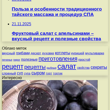
Польза и особенности традиционного
тайского массажа и процедур СПА
21.11.2025
Фруктовый салат с апельсинами –
вкусный рецепт и полезные свойства
Облако меток
котлеты
вкусный
грибами
курицей
десерт
духовке
мультиварке
приготовления
полезные
простой
печенье
пирог
салат
рецепт
рецепты
секреты
свойства
рыбные
сыром
суп
слоеный
супа
торт
тортик
Интересно