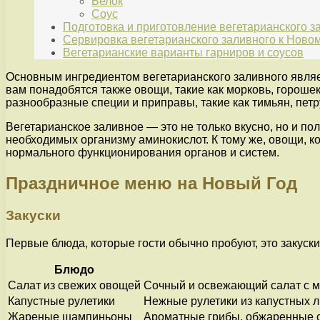
Белок
Соус
Подготовка и приготовление вегетарианского з
Сервировка вегетарианского заливного к Новом
Вегетарианские варианты гарниров и соусов
Основным ингредиентом вегетарианского заливного являе
вам понадобятся также овощи, такие как морковь, гороше
разнообразные специи и приправы, такие как тимьян, петру
Вегетарианское заливное — это не только вкусно, но и п
необходимых организму аминокислот. К тому же, овощи, 
нормального функционирования органов и систем.
Праздничное меню на Новый Год
Закуски
Первые блюда, которые гости обычно пробуют, это закуски
Блюдо
Салат из свежих овощей
Сочный и освежающий салат с м
Капустные рулетики
Нежные рулетики из капустных л
Жареные шампиньоны
Ароматные грибы, обжаренные с 