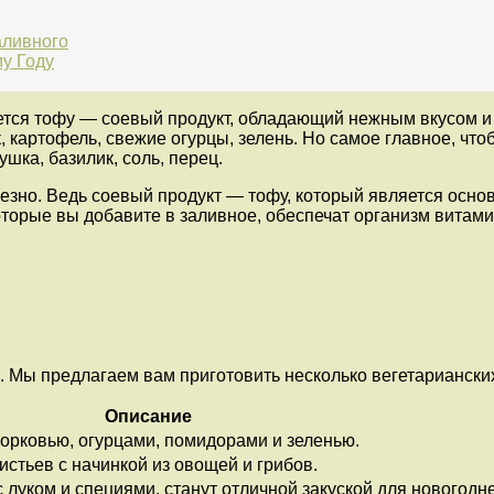
аливного
у Году
тся тофу — соевый продукт, обладающий нежным вкусом и 
к, картофель, свежие огурцы, зелень. Но самое главное, ч
шка, базилик, соль, перец.
олезно. Ведь соевый продукт — тофу, который является осн
которые вы добавите в заливное, обеспечат организм вита
. Мы предлагаем вам приготовить несколько вегетарианских
Описание
орковью, огурцами, помидорами и зеленью.
истьев с начинкой из овощей и грибов.
луком и специями, станут отличной закуской для новогодне