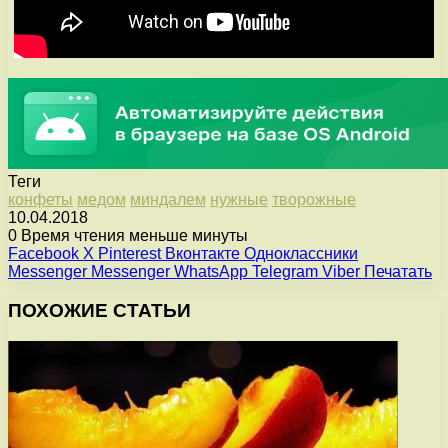
Теги
конфеты
медом
миндалем
нужные
творожные
10.04.2018
0
Время чтения меньше минуты
Facebook
X
Pinterest
Вконтакте
Одноклассники
Messenger
Messenger
WhatsApp
Telegram
Viber
Печатать
ПОХОЖИЕ СТАТЬИ