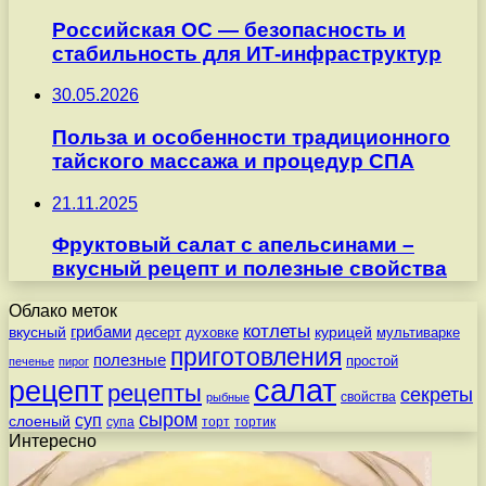
Российская ОС — безопасность и
стабильность для ИТ-инфраструктур
30.05.2026
Польза и особенности традиционного
тайского массажа и процедур СПА
21.11.2025
Фруктовый салат с апельсинами –
вкусный рецепт и полезные свойства
Облако меток
котлеты
вкусный
грибами
курицей
десерт
духовке
мультиварке
приготовления
полезные
простой
печенье
пирог
салат
рецепт
рецепты
секреты
свойства
рыбные
сыром
суп
слоеный
супа
торт
тортик
Интересно