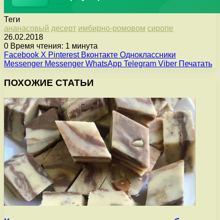
Теги
ананасовый
десерт
имбирно-ромовом
сиропе
26.02.2018
0
Время чтения: 1 минута
Facebook
X
Pinterest
Вконтакте
Одноклассники
Messenger
Messenger
WhatsApp
Telegram
Viber
Печатать
ПОХОЖИЕ СТАТЬИ