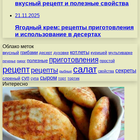
вкусный рецепт и полезные свойства
21.11.2025
Ягодный крем: рецепты приготовления
и использование в десертах
Облако меток
котлеты
вкусный
грибами
курицей
десерт
духовке
мультиварке
приготовления
полезные
простой
печенье
пирог
салат
рецепт
рецепты
секреты
свойства
рыбные
сыром
суп
слоеный
супа
торт
тортик
Интересно