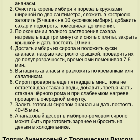
ананасы.
Очистить корень имбиря и порезать кружками
шириной по два сантиметра, сложить в кастрюлю,
затопить (5 чашек на 10 кусочков имбиря), добавить
сахар и подогреть, помешивая до кипения.
По окончании полного растворения сахара
нагревать еще три минутки и снять с плиты, закрыть
крышкой и дать постоять 10 мин..
Достать имбирь из сиропа и положить куски
ананаса, накрыв кастрюлю крышкой, проварить их
до полупрозрачности, временами помешивая 7-8
мин..
Вытащить ананасы и разложить по креманкам или
салатникам.
Сироп проварить еще пятнадцать мин., пока не
остается два стакана воды, добавить третья часть
стакана чёрного рома и при слабеньком нагреве
проварить очередной минутку.
Залить готовым сиропом ананасы и дать постоять
40-45 мин..
Ананасовый десерт в имбирно-ромовом сиропе
может быть приготовить заранее и бросить на
деньки в холодильнике.
Тортик Ананасовый с Тропическим Вкусом