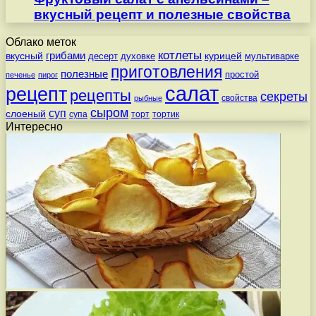
вкусный рецепт и полезные свойства
Облако меток
котлеты
вкусный
грибами
курицей
десерт
духовке
мультиварке
приготовления
полезные
простой
печенье
пирог
салат
рецепт
рецепты
секреты
свойства
рыбные
сыром
суп
слоеный
супа
торт
тортик
Интересно