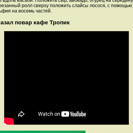
 вдоль васаби. Положить сыр, авокадо, огурец на середину
зрезанный ролл сверху положить слайсы лосося, с помощью
ьфия на восемь частей.
казал повар кафе Тропик