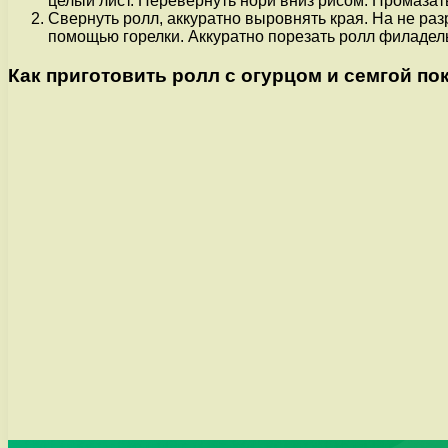
целый лист. Перевернуть нори вниз рисом. Промазать
Свернуть ролл, аккуратно выровнять края. На не ра
помощью горелки. Аккуратно порезать ролл филадел
Как приготовить ролл с огурцом и семгой по