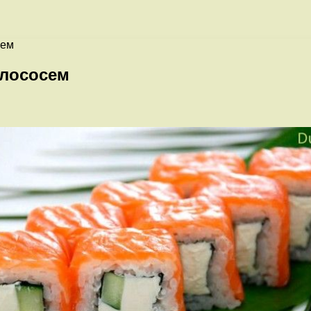
сем
 лососем