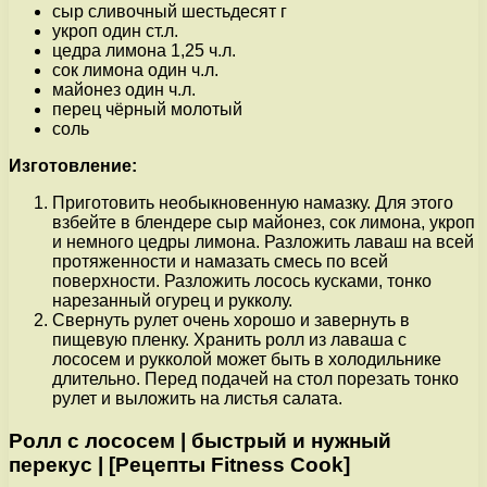
сыр сливочный шестьдесят г
укроп один ст.л.
цедра лимона 1,25 ч.л.
сок лимона один ч.л.
майонез один ч.л.
перец чёрный молотый
соль
Изготовление:
Приготовить необыкновенную намазку. Для этого
взбейте в блендере сыр майонез, сок лимона, укроп
и немного цедры лимона. Разложить лаваш на всей
протяженности и намазать смесь по всей
поверхности. Разложить лосось кусками, тонко
нарезанный огурец и рукколу.
Свернуть рулет очень хорошо и завернуть в
пищевую пленку. Хранить ролл из лаваша с
лососем и рукколой может быть в холодильнике
длительно. Перед подачей на стол порезать тонко
рулет и выложить на листья салата.
Ролл с лососем | быстрый и нужный
перекус | [Рецепты Fitness Cook]