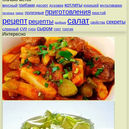
котлеты
вкусный
грибами
курицей
десерт
духовке
мультиварке
приготовления
полезные
простой
печенье
пирог
салат
рецепт
рецепты
секреты
свойства
рыбные
сыром
суп
слоеный
супа
торт
тортик
Интересно