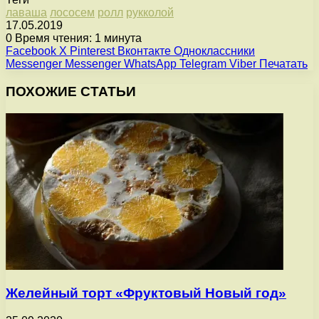
лаваша
лососем
ролл
рукколой
17.05.2019
0
Время чтения: 1 минута
Facebook
X
Pinterest
Вконтакте
Одноклассники
Messenger
Messenger
WhatsApp
Telegram
Viber
Печатать
ПОХОЖИЕ СТАТЬИ
Желейный торт «Фруктовый Новый год»