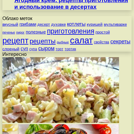
Ягодный крем: рецепты приготовления
и использование в десертах
Облако меток
котлеты
вкусный
грибами
курицей
десерт
духовке
мультиварке
приготовления
полезные
простой
печенье
пирог
салат
рецепт
рецепты
секреты
свойства
рыбные
сыром
суп
слоеный
супа
торт
тортик
Интересно