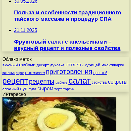
30.05.2026
Польза и особенности традиционного
тайского массажа и процедур СПА
21.11.2025
Фруктовый салат с апельсинами –
вкусный рецепт и полезные свойства
Облако меток
котлеты
вкусный
грибами
курицей
десерт
духовке
мультиварке
приготовления
полезные
простой
печенье
пирог
салат
рецепт
рецепты
секреты
свойства
рыбные
сыром
суп
слоеный
супа
торт
тортик
Интересно