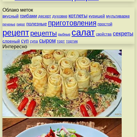
Облако меток
котлеты
вкусный
грибами
курицей
десерт
духовке
мультиварке
приготовления
полезные
простой
печенье
пирог
салат
рецепт
рецепты
секреты
свойства
рыбные
сыром
суп
слоеный
супа
торт
тортик
Интересно