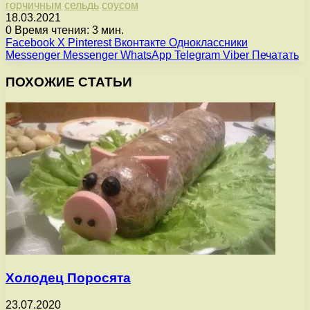
горчичным
сельдь
соусом
18.03.2021
0
Время чтения: 3 мин.
Facebook
X
Pinterest
Вконтакте
Одноклассники
Messenger
Messenger
WhatsApp
Telegram
Viber
Печатать
ПОХОЖИЕ СТАТЬИ
Холодец Поросята
23.07.2020