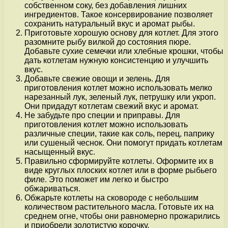
собственном соку, без добавления лишних
ингредиентов. Такое консервирование позволяет
сохранить натуральный вкус и аромат рыбы.
Приготовьте хорошую основу для котлет. Для этого
разомните рыбу вилкой до состояния пюре.
Добавьте сухие семечки или хлебные крошки, чтобы
дать котлетам нужную консистенцию и улучшить
вкус.
Добавьте свежие овощи и зелень. Для
приготовления котлет можно использовать мелко
нарезанный лук, зеленый лук, петрушку или укроп.
Они придадут котлетам свежий вкус и аромат.
Не забудьте про специи и приправы. Для
приготовления котлет можно использовать
различные специи, такие как соль, перец, паприку
или сушеный чеснок. Они помогут придать котлетам
насыщенный вкус.
Правильно сформируйте котлеты. Оформите их в
виде круглых плоских котлет или в форме рыбьего
филе. Это поможет им легко и быстро
обжариваться.
Обжарьте котлеты на сковороде с небольшим
количеством растительного масла. Готовьте их на
среднем огне, чтобы они равномерно прожарились
и приобрели золотистую корочку.