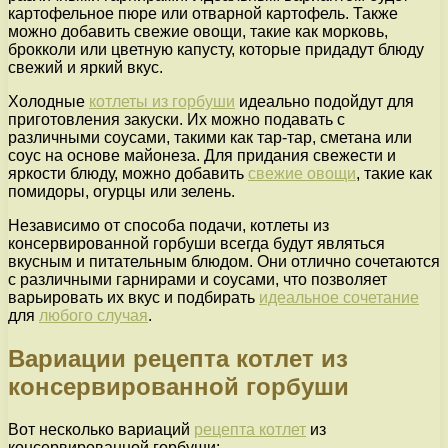
картофельное пюре или отварной картофель. Также
можно добавить свежие овощи, такие как морковь,
брокколи или цветную капусту, которые придадут блюду
свежий и яркий вкус.
Холодные
котлеты из горбуши
идеально подойдут для
приготовления закуски. Их можно подавать с
различными соусами, такими как тар-тар, сметана или
соус на основе майонеза. Для придания свежести и
яркости блюду, можно добавить
свежие овощи
, такие как
помидоры, огурцы или зелень.
Независимо от способа подачи, котлеты из
консервированной горбуши всегда будут являться
вкусным и питательным блюдом. Они отлично сочетаются
с различными гарнирами и соусами, что позволяет
варьировать их вкус и подбирать
идеальное сочетание
для
любого случая
.
Вариации рецепта котлет из
консервированной горбуши
Вот несколько вариаций
рецепта котлет
из
консервированной горбуши: