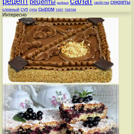
салат
рецепт
рецепты
секреты
свойства
рыбные
сыром
суп
слоеный
супа
торт
тортик
Интересно