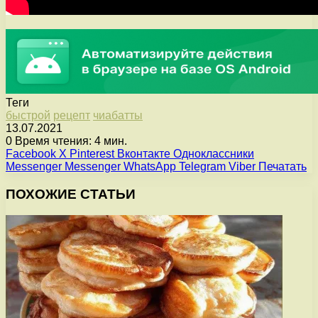
Теги
быстрой
рецепт
чиабатты
13.07.2021
0
Время чтения: 4 мин.
Facebook
X
Pinterest
Вконтакте
Одноклассники
Messenger
Messenger
WhatsApp
Telegram
Viber
Печатать
ПОХОЖИЕ СТАТЬИ