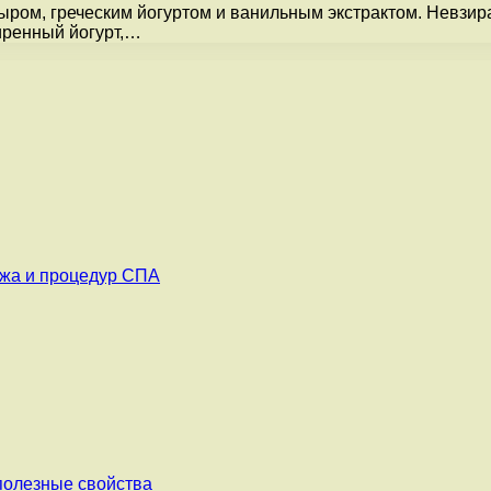
ыром, греческим йогуртом и ванильным экстрактом. Невзирая
иренный йогурт,…
ажа и процедур СПА
 полезные свойства