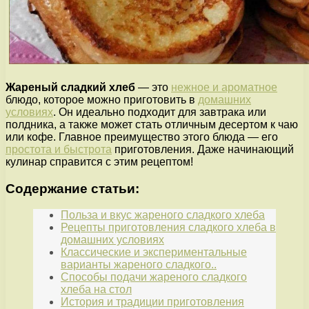
Жареный сладкий хлеб
— это
нежное и ароматное
блюдо, которое можно приготовить в
домашних
условиях
. Он идеально подходит для завтрака или
полдника, а также может стать отличным десертом к чаю
или кофе. Главное преимущество этого блюда — его
простота и быстрота
приготовления. Даже начинающий
кулинар справится с этим рецептом!
Содержание статьи:
Польза и вкус жареного сладкого хлеба
Рецепты приготовления сладкого хлеба в
домашних условиях
Классические и экспериментальные
варианты жареного сладкого..
Способы подачи жареного сладкого
хлеба на стол
История и традиции приготовления