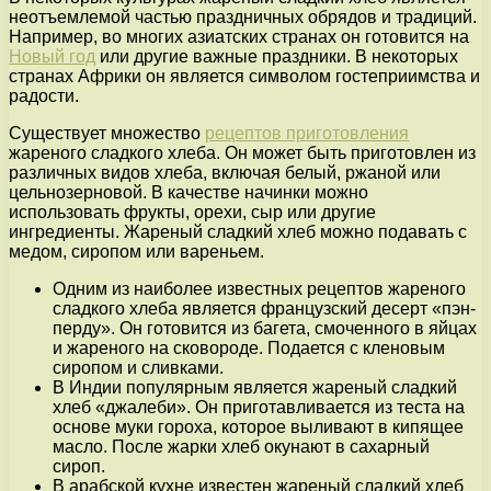
неотъемлемой частью праздничных обрядов и традиций.
Например, во многих азиатских странах он готовится на
Новый год
или другие важные праздники. В некоторых
странах Африки он является символом гостеприимства и
радости.
Существует множество
рецептов приготовления
жареного сладкого хлеба. Он может быть приготовлен из
различных видов хлеба, включая белый, ржаной или
цельнозерновой. В качестве начинки можно
использовать фрукты, орехи, сыр или другие
ингредиенты. Жареный сладкий хлеб можно подавать с
медом, сиропом или вареньем.
Одним из наиболее известных рецептов жареного
сладкого хлеба является французский десерт «пэн-
перду». Он готовится из багета, смоченного в яйцах
и жареного на сковороде. Подается с кленовым
сиропом и сливками.
В Индии популярным является жареный сладкий
хлеб «джалеби». Он приготавливается из теста на
основе муки гороха, которое выливают в кипящее
масло. После жарки хлеб окунают в сахарный
сироп.
В арабской кухне известен жареный сладкий хлеб