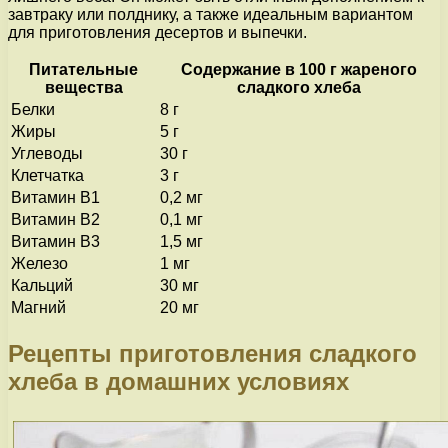
завтраку или полднику, а также идеальным вариантом
для приготовления десертов и выпечки.
Питательные
Содержание в 100 г жареного
вещества
сладкого хлеба
Белки
8 г
Жиры
5 г
Углеводы
30 г
Клетчатка
3 г
Витамин В1
0,2 мг
Витамин В2
0,1 мг
Витамин В3
1,5 мг
Железо
1 мг
Кальций
30 мг
Магний
20 мг
Рецепты приготовления сладкого
хлеба в домашних условиях