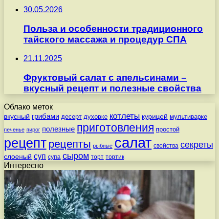
30.05.2026
Польза и особенности традиционного
тайского массажа и процедур СПА
21.11.2025
Фруктовый салат с апельсинами –
вкусный рецепт и полезные свойства
Облако меток
котлеты
вкусный
грибами
курицей
десерт
духовке
мультиварке
приготовления
полезные
простой
печенье
пирог
салат
рецепт
рецепты
секреты
свойства
рыбные
сыром
суп
слоеный
супа
торт
тортик
Интересно