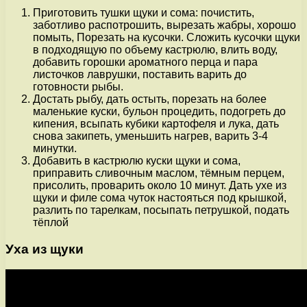
Приготовить тушки щуки и сома: почистить,
заботливо распотрошить, вырезать жабры, хорошо
помыть, Порезать на кусочки. Сложить кусочки щуки
в подходящую по объему кастрюлю, влить воду,
добавить горошки ароматного перца и пара
листочков лаврушки, поставить варить до
готовности рыбы.
Достать рыбу, дать остыть, порезать на более
маленькие куски, бульон процедить, подогреть до
кипения, всыпать кубики картофеля и лука, дать
снова закипеть, уменьшить нагрев, варить 3-4
минутки.
Добавить в кастрюлю куски щуки и сома,
приправить сливочным маслом, тёмным перцем,
присолить, проварить около 10 минут. Дать ухе из
щуки и филе сома чуток настояться под крышкой,
разлить по тарелкам, посыпать петрушкой, подать
тёплой
Уха из щуки