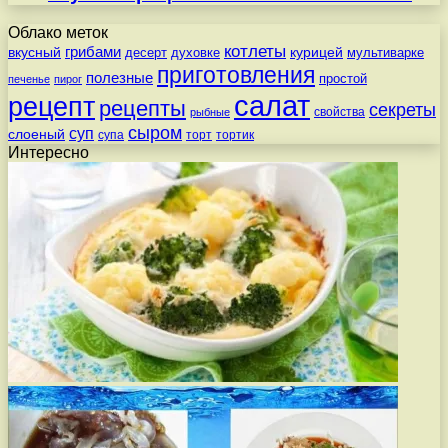
Облако меток
котлеты
вкусный
грибами
курицей
десерт
духовке
мультиварке
приготовления
полезные
простой
печенье
пирог
салат
рецепт
рецепты
секреты
свойства
рыбные
сыром
суп
слоеный
супа
торт
тортик
Интересно