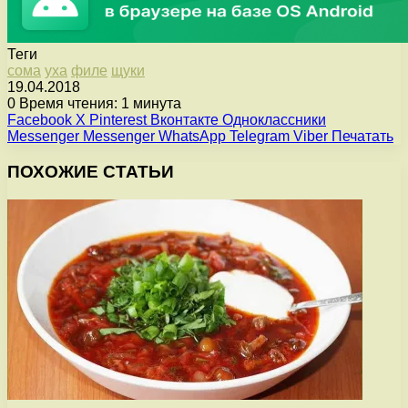
Теги
сома
уха
филе
щуки
19.04.2018
0
Время чтения: 1 минута
Facebook
X
Pinterest
Вконтакте
Одноклассники
Messenger
Messenger
WhatsApp
Telegram
Viber
Печатать
ПОХОЖИЕ СТАТЬИ