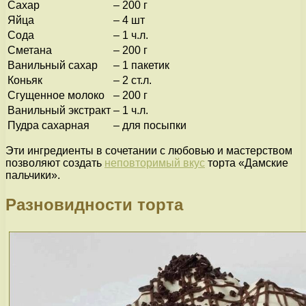
Сахар
–
200 г
Яйца
–
4 шт
Сода
–
1 ч.л.
Сметана
–
200 г
Ванильный сахар
–
1 пакетик
Коньяк
–
2 ст.л.
Сгущенное молоко
–
200 г
Ванильный экстракт
–
1 ч.л.
Пудра сахарная
–
для посыпки
Эти ингредиенты в сочетании с любовью и мастерством
позволяют создать
неповторимый вкус
торта «Дамские
пальчики».
Разновидности торта