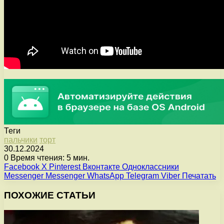
Теги
пальчики
торт
30.12.2024
0
Время чтения: 5 мин.
Facebook
X
Pinterest
Вконтакте
Одноклассники
Messenger
Messenger
WhatsApp
Telegram
Viber
Печатать
ПОХОЖИЕ СТАТЬИ