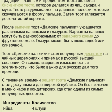
традиций. Главным ингредиентом торта является
бисквитное тесто
, которое делается из яиц, сахара и
муки. Тесто разделывается на длинные полоски, которые
скручиваются в форму пальцев. Затем торт запекается
до золотистой корочки.
После
выпечки
торт «Дамские пальчики» украшается
различными начинками и глазурью. Варианты начинок
могут быть разнообразными: от
заварного крема
до
фруктового желе. Глазурь может быть шоколадной или
сливочной.
Торт «Дамские пальчики» стал популярным
десертом
на
чайных церемониях и приемах в русской высшей
сословии. Он символизировал изысканность и
элегантность, что было важно для русских дам того
времени.
С течением времени
рецепт торта
«Дамские пальчики»
стал доступным и для широкой публики. Он был включен
в меню кафе и кондитерских, где стал одним из самых
популярных десертов.
Ингредиенты
Количество
Яйца
4 штуки