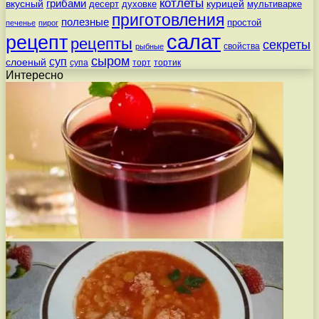
котлеты
вкусный
грибами
курицей
десерт
духовке
мультиварке
приготовления
полезные
простой
печенье
пирог
салат
рецепт
рецепты
секреты
свойства
рыбные
сыром
суп
слоеный
супа
торт
тортик
Интересно