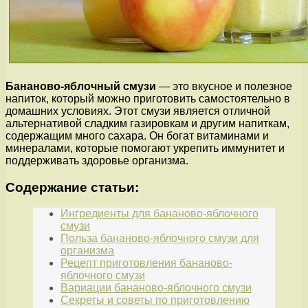
Бананово-яблочный смузи
— это вкусное и полезное
напиток, который можно приготовить самостоятельно в
домашних условиях. Этот смузи является отличной
альтернативой сладким газировкам и другим напиткам,
содержащим много сахара. Он богат витаминами и
минералами, которые помогают укрепить иммунитет и
поддерживать здоровье организма.
Содержание статьи:
Ингредиенты для бананово-яблочного
смузи
Польза бананово-яблочного смузи для
организма
Рецепт приготовления бананово-
яблочного смузи
Вариации бананово-яблочного смузи
Секреты и советы по приготовлению