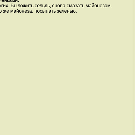
чейками.
гих. Выложить сельдь, снова смазать майонезом.
о же майонеза, посыпать зеленью.