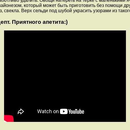
аботливо удалить. Овощи натереть на терке с маленькими я
айонезом, который может быть приготовить без помощи дру
 свекла. Верх сельди под шубой украсить узорами из таког
пт. Приятного апетита:)