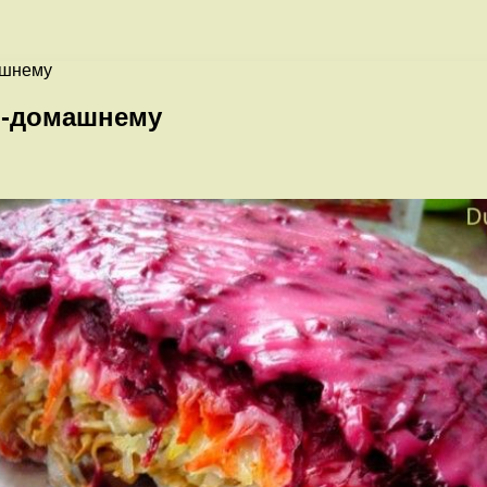
ашнему
о-домашнему