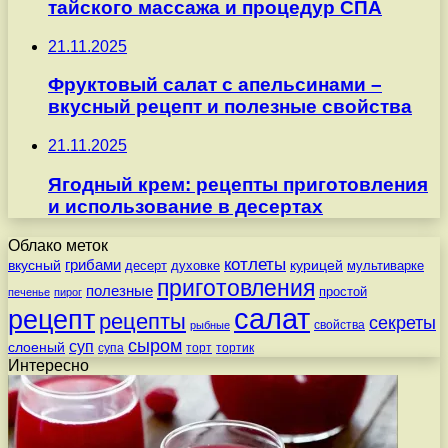
тайского массажа и процедур СПА
21.11.2025
Фруктовый салат с апельсинами –
вкусный рецепт и полезные свойства
21.11.2025
Ягодный крем: рецепты приготовления
и использование в десертах
Облако меток
котлеты
вкусный
грибами
курицей
десерт
духовке
мультиварке
приготовления
полезные
простой
печенье
пирог
салат
рецепт
рецепты
секреты
свойства
рыбные
сыром
суп
слоеный
супа
торт
тортик
Интересно