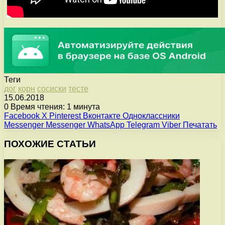
Теги
дог
корн
сосиски
тесте
15.06.2018
0
Время чтения: 1 минута
Facebook
X
Pinterest
Вконтакте
Одноклассники
Messenger
Messenger
WhatsApp
Telegram
Viber
Печатать
ПОХОЖИЕ СТАТЬИ