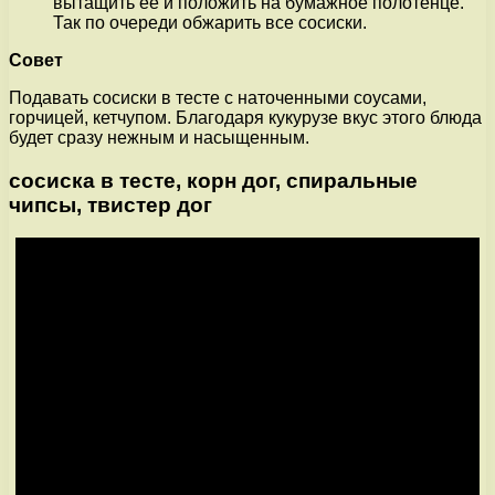
вытащить ее и положить на бумажное полотенце.
Так по очереди обжарить все сосиски.
Совет
Подавать сосиски в тесте с наточенными соусами,
горчицей, кетчупом. Благодаря кукурузе вкус этого блюда
будет сразу нежным и насыщенным.
сосиска в тесте, корн дог, спиральные
чипсы, твистер дог