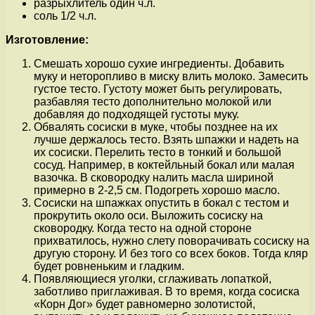
разрыхлитель один ч.л.
соль 1/2 ч.л.
Изготовление:
Смешать хорошо сухие ингредиенты. Добавить
муку и неторопливо в миску влить молоко. Замесить
густое тесто. Густоту может быть регулировать,
разбавляя тесто дополнительно молокой или
добавляя до подходящей густоты муку.
Обвалять сосиски в муке, чтобы позднее на их
лучше держалось тесто. Взять шпажки и надеть на
их сосиски. Перелить тесто в тонкий и большой
сосуд. Например, в коктейльный бокал или малая
вазочка. В сковородку налить масла шириной
примерно в 2-2,5 см. Подогреть хорошо масло.
Сосиски на шпажках опустить в бокал с тестом и
прокрутить около оси. Выложить сосиску на
сковородку. Когда тесто на одной стороне
прихватилось, нужно слету поворачивать сосиску на
другую сторону. И без того со всех боков. Тогда кляр
будет ровненьким и гладким.
Появляющиеся уголки, сглаживать лопаткой,
заботливо приглаживая. В то время, когда сосиска
«Корн Дог» будет равномерно золотистой,