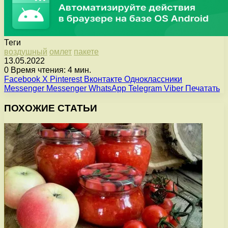
Теги
воздушный
омлет
пакете
13.05.2022
0
Время чтения: 4 мин.
Facebook
X
Pinterest
Вконтакте
Одноклассники
Messenger
Messenger
WhatsApp
Telegram
Viber
Печатать
ПОХОЖИЕ СТАТЬИ