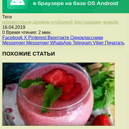
Теги
абрикосовым
джемом
клубникой
фисташками
чизкейк
16.04.2019
0
Время чтения: 2 мин.
Facebook
X
Pinterest
Вконтакте
Одноклассники
Messenger
Messenger
WhatsApp
Telegram
Viber
Печатать
ПОХОЖИЕ СТАТЬИ