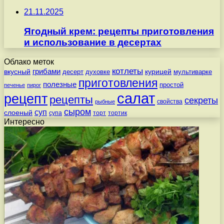
21.11.2025
Ягодный крем: рецепты приготовления
и использование в десертах
Облако меток
котлеты
вкусный
грибами
курицей
десерт
духовке
мультиварке
приготовления
полезные
простой
печенье
пирог
салат
рецепт
рецепты
секреты
свойства
рыбные
сыром
суп
слоеный
супа
торт
тортик
Интересно