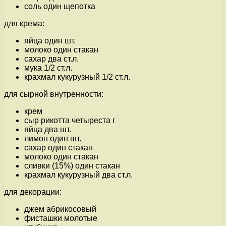
соль один щепотка
для крема:
яйца один шт.
молоко один стакан
сахар два ст.л.
мука 1/2 ст.л.
крахмал кукурузный 1/2 ст.л.
для сырной внутренности:
крем
сыр рикотта четыреста г
яйца два шт.
лимон один шт.
сахар один стакан
молоко один стакан
сливки (15%) один стакан
крахмал кукурузный два ст.л.
для декорации:
джем абрикосовый
фисташки молотые