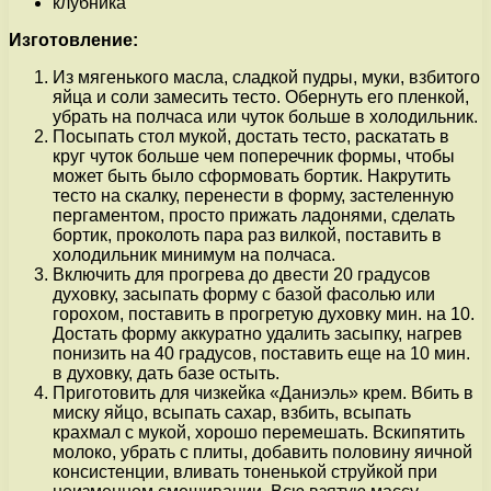
клубника
Изготовление:
Из мягенького масла, сладкой пудры, муки, взбитого
яйца и соли замесить тесто. Обернуть его пленкой,
убрать на полчаса или чуток больше в холодильник.
Посыпать стол мукой, достать тесто, раскатать в
круг чуток больше чем поперечник формы, чтобы
может быть было сформовать бортик. Накрутить
тесто на скалку, перенести в форму, застеленную
пергаментом, просто прижать ладонями, сделать
бортик, проколоть пара раз вилкой, поставить в
холодильник минимум на полчаса.
Включить для прогрева до двести 20 градусов
духовку, засыпать форму с базой фасолью или
горохом, поставить в прогретую духовку мин. на 10.
Достать форму аккуратно удалить засыпку, нагрев
понизить на 40 градусов, поставить еще на 10 мин.
в духовку, дать базе остыть.
Приготовить для чизкейка «Даниэль» крем. Вбить в
миску яйцо, всыпать сахар, взбить, всыпать
крахмал с мукой, хорошо перемешать. Вскипятить
молоко, убрать с плиты, добавить половину яичной
консистенции, вливать тоненькой струйкой при