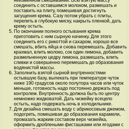
неизменном смешивании. Всю взятую массу
соединить с оставшимся молоком, размешать и
поставить на плиту, помешивая достигнуть
загущения крема. Сазу потом убрать с плиты,
перелить в глубокую миску, накрыть пленкой, дать
крему остыть.
По окончании полного остывания крема
приготовить с ним сырную начинку. Для этого
соединить его с рикоттой и сахаром, хорошо все
смешать, вбить яйца и снова перемешать. Добавить
крахмал, влить молоко, сок один лимона, добавить
размельченную цедру лимона, размешать, влить
сливки и совершенно перемешать до образования
водянистой массы.
Заполнить взятой сырной внутренностями
остывшую базу, выпекать при температуре чуток
ниже 190 градусов около полутора часов или чуток
меньше, готовность надо постоянно держать под
контролем. Внутренность должна быть по центру
немножко жидковатой. Дать чизкейку всецело
остыть, надо подержать ночь в холодильнике.
Для дизайна смешать воду с абрикосовым джемом,
подогреть, помешивая до образования карамели,
промазать жарким составом верх чизкейка,
оформить дроблеными фисташками или ягодами с