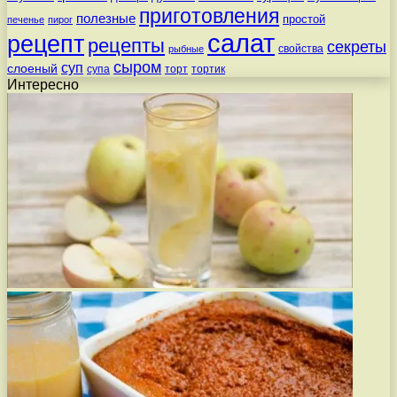
приготовления
полезные
простой
печенье
пирог
салат
рецепт
рецепты
секреты
свойства
рыбные
сыром
суп
слоеный
супа
торт
тортик
Интересно