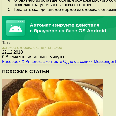
Готовят его из оставшегося при обжарке мясного сок
позволяют загустеть и выключают нагрев.
Подавать скандинавское жаркое из окорока с огро
Теги
жаркое
окорока
скандинавское
22.12.2018
0
Время чтения меньше минуты
Facebook
X
Pinterest
Вконтакте
Одноклассники
Messenger
ПОХОЖИЕ СТАТЬИ