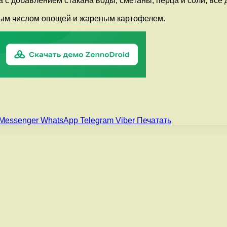
а с добавлением стакана воды, сметаны, перца и соли, все
мным числом овощей и жареным картофелем.
Messenger
WhatsApp
Telegram
Viber
Печатать