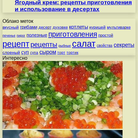
Ягодный крем: рецепты приготовления
и использование в десертах
Облако меток
котлеты
вкусный
грибами
курицей
десерт
духовке
мультиварке
приготовления
полезные
простой
печенье
пирог
салат
рецепт
рецепты
секреты
свойства
рыбные
сыром
суп
слоеный
супа
торт
тортик
Интересно