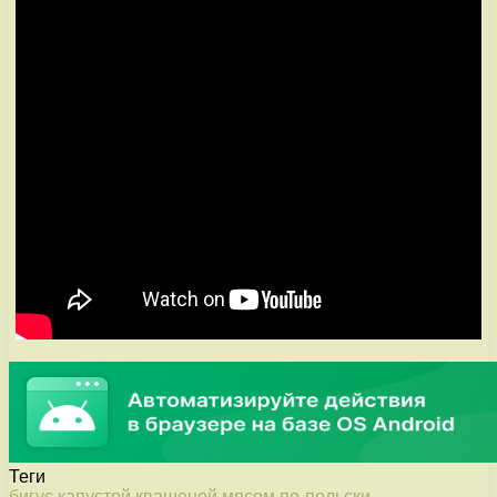
Теги
бигус
капустой
квашеной
мясом
по-польски