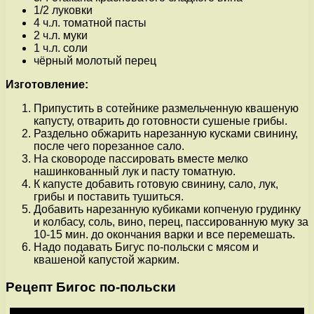
1/2 луковки
4 ч.л. томатной пасты
2 ч.л. муки
1 ч.л. соли
чёрный молотый перец
Изготовление:
Припустить в сотейнике размельченную квашеную
капусту, отварить до готовности сушеные грибы.
Раздельно обжарить нарезанную кусками свинину,
после чего порезанное сало.
На сковороде пассировать вместе мелко
нашинкованный лук и пасту томатную.
К капусте добавить готовую свинину, сало, лук,
грибы и поставить тушиться.
Добавить нарезанную кубиками копченую грудинку
и колбасу, соль, вино, перец, пассированную муку за
10-15 мин. до окончания варки и все перемешать.
Надо подавать Бигус по-польски с мясом и
квашеной капустой жарким.
Рецепт Бигос по-польски