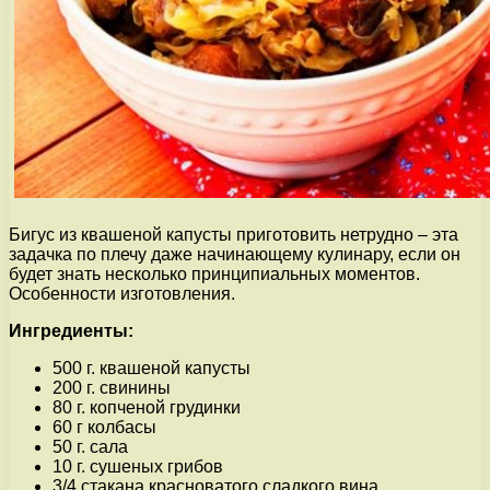
Бигус из квашеной капусты приготовить нетрудно – эта
задачка по плечу даже начинающему кулинару, если он
будет знать несколько принципиальных моментов.
Особенности изготовления.
Ингредиенты:
500 г. квашеной капусты
200 г. свинины
80 г. копченой грудинки
60 г колбасы
50 г. сала
10 г. сушеных грибов
3/4 стакана красноватого сладкого вина