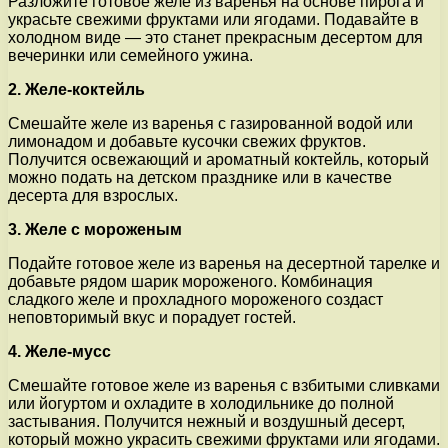
Разложите готовое желе из варенья на основе пирога и
украсьте свежими фруктами или ягодами. Подавайте в
холодном виде — это станет прекрасным десертом для
вечеринки или семейного ужина.
2. Желе-коктейль
Смешайте желе из варенья с газированной водой или
лимонадом и добавьте кусочки свежих фруктов.
Получится освежающий и ароматный коктейль, который
можно подать на детском празднике или в качестве
десерта для взрослых.
3. Желе с мороженым
Подайте готовое желе из варенья на десертной тарелке и
добавьте рядом шарик мороженого. Комбинация
сладкого желе и прохладного мороженого создаст
неповторимый вкус и порадует гостей.
4. Желе-мусс
Смешайте готовое желе из варенья с взбитыми сливками
или йогуртом и охладите в холодильнике до полной
застывания. Получится нежный и воздушный десерт,
который можно украсить свежими фруктами или ягодами.