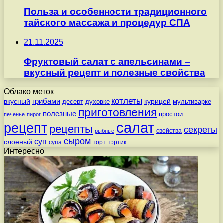
Польза и особенности традиционного
тайского массажа и процедур СПА
21.11.2025
Фруктовый салат с апельсинами –
вкусный рецепт и полезные свойства
Облако меток
котлеты
вкусный
грибами
курицей
десерт
духовке
мультиварке
приготовления
полезные
простой
печенье
пирог
салат
рецепт
рецепты
секреты
свойства
рыбные
сыром
суп
слоеный
супа
торт
тортик
Интересно