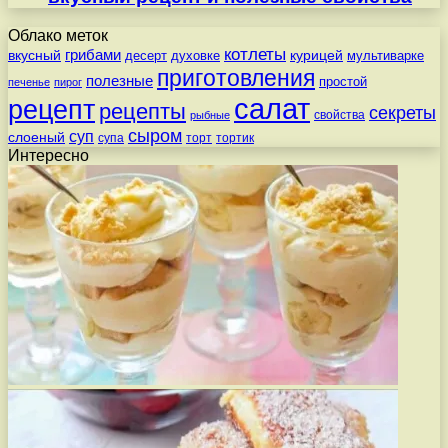
Облако меток
котлеты
вкусный
грибами
курицей
десерт
духовке
мультиварке
приготовления
полезные
простой
печенье
пирог
салат
рецепт
рецепты
секреты
свойства
рыбные
сыром
суп
слоеный
супа
торт
тортик
Интересно