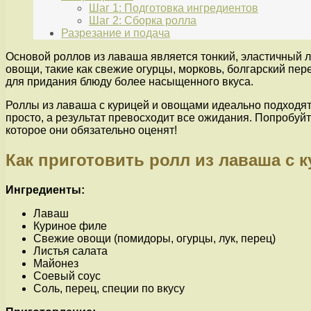
Шаг 1: Подготовка ингредиентов
Шаг 2: Сборка ролла
Разрезание и подача
Основой роллов из лаваша является тонкий, эластичный 
овощи, такие как свежие огурцы, морковь, болгарский пе
для придания блюду более насыщенного вкуса.
Роллы из лаваша с курицей и овощами идеально подходят 
просто, а результат превосходит все ожидания. Попробуй
которое они обязательно оценят!
Как приготовить ролл из лаваша с 
Ингредиенты:
Лаваш
Куриное филе
Свежие овощи (помидоры, огурцы, лук, перец)
Листья салата
Майонез
Соевый соус
Соль, перец, специи по вкусу