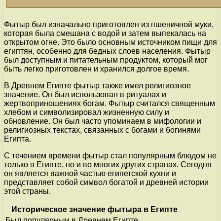
Фытыр был изначально приготовлен из пшеничной муки,
которая была смешана с водой и затем выпекалась на
открытом огне. Это было основным источником пищи для
египтян, особенно для бедных слоев населения. Фытыр
был доступным и питательным продуктом, который мог
быть легко приготовлен и хранился долгое время.
В Древнем Египте фытыр также имел религиозное
значение. Он был использован в ритуалах и
жертвоприношениях богам. Фытыр считался священным
хлебом и символизировал жизненную силу и
обновление. Он был часто упоминаем в мифологии и
религиозных текстах, связанных с богами и богинями
Египта.
С течением времени фытыр стал популярным блюдом не
только в Египте, но и во многих других странах. Сегодня
он является важной частью египетской кухни и
представляет собой символ богатой и древней истории
этой страны.
Историческое значение фытыра в Египте
Был популярным в Древнем Египте