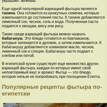
украшают зеленью.
Еще одной популярной вариацией фытыра является
тахина
. Она готовится из кунжутных семечек, которые
измельчаются до состояния пасты. К тахине добавляются
лимонный сок, чеснок, соль и вода. Полученная паста
подается к овощам, мясу или рису.
Также среди вариаций фытыра можно назвать
бабагануш
. Это блюдо готовится из баклажанов,
которые запекаются в духовке, а затем измельчаются. К
бабаганушу добавляются оливковое масло, чеснок,
лимонный сок и специи. Бабагануш часто подают с
хлебом или питой.
В египетской кухне существует еще множество других
вариаций фытыра, каждая из которых имеет свой
неповторимый вкус и аромат. Фытьр — это блюдо,
которое нельзя не попробовать при посещении Египта.
Популярные рецепты фытыра по-
египетски