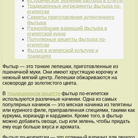
Историческое значение фытыра в Египте
Традиционные ингредиенты фытыра по-
египетски
Секреты приготовления аутентичного
фытыра
Разнообразие вариаций фытыра в
египетской кухне
Популярные рецепты фытыра по-
египетски
Фытыр в египетской культуре и
традициях
Фытыр — это тонкие лепешки, приготовленные из
пшеничной муки. Они имеют хрустящую корочку и
нежный мягкий центр. Лепешки обжариваются на
сковороде до золотистого цвета.
В
традиционном рецепте
фытыр по-египетски
используются различные начинки. Одна из самых
популярных начинок — это мясная начинка из телятины
или куриного филе, приправленная специями, такими как
куркума, кориандр и кардамон. Кроме того, в фытыр
можно добавить овощи, сыр или зелень, чтобы придать
ему еще больше вкуса и аромата.
Фытыр по-египетски — это отличный вариант для легкого