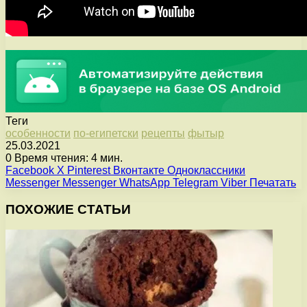
Теги
особенности
по-египетски
рецепты
фытыр
25.03.2021
0
Время чтения: 4 мин.
Facebook
X
Pinterest
Вконтакте
Одноклассники
Messenger
Messenger
WhatsApp
Telegram
Viber
Печатать
ПОХОЖИЕ СТАТЬИ