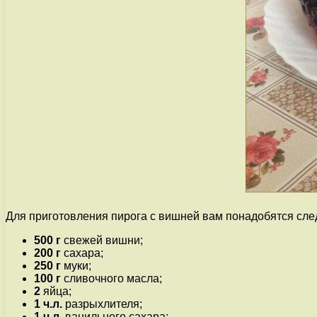
Для приготовления пирога с вишней вам понадобятся сл
500 г
свежей вишни;
200 г
сахара;
250 г
муки;
100 г
сливочного масла;
2
яйца;
1 ч.л.
разрыхлителя;
1 ч.л.
ванильного сахара;