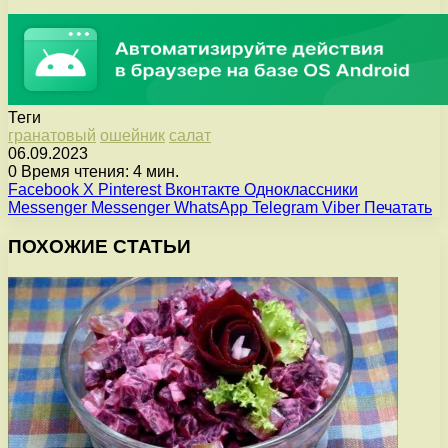
Теги
гранатовый
ошейник
салат
06.09.2023
0
Время чтения: 4 мин.
Facebook
X
Pinterest
Вконтакте
Одноклассники
Messenger
Messenger
WhatsApp
Telegram
Viber
Печатать
ПОХОЖИЕ СТАТЬИ