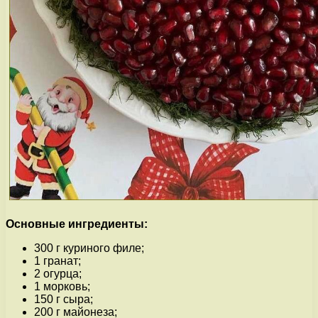
Основные ингредиенты:
300 г куриного филе;
1 гранат;
2 огурца;
1 морковь;
150 г сыра;
200 г майонеза;