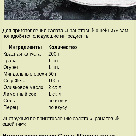
Для приготовления салата «Гранатовый ошейник» вам
понадобятся следующие ингредиенты:
Ингредиенты
Количество
Красная капуста
200 г
Гранат
1 шт.
Огурец
1 шт.
Миндальные орехи
50 г
Сыр Фета
100 г
Оливковое масло
2 ст. л.
Лимонный сок
1 ст. л.
Соль
по вкусу
Перец
по вкусу
Инструкция по приготовлению салата «Гранатовый
ошейник»:
Новогоднее меню: Салат “Гранатовый