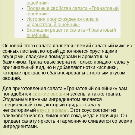
ошейник»
Полезные свойства салата «Гранатовый
ошейник»
История происхождения салата
«Гранатовый ошейник»
Вариации рецепта салата «Гранатовый
ошейник»
Основой этого салата является свежий салатный микс из
сочных листьев, который дополняется хрустящими
огурцами, сладкими помидорами и ароматным
базиликом. Гранатовые зерна не только придают салату
оригинальный вид, но и добавляют нотки кислинки,
которые прекрасно сбалансированы с нежным вкусом
овощей.
Для приготовления салата «Гранатовый ошейник» вам
понадобятся
свежие овощи
и зелень, а также гранат.
Отдельным важным ингредиентом является
специальный соус, который придаст салату
неповторимый
вкус и аромат
. Этот соус состоит из
оливкового масла, лимонного сока, меда и горчицы. Он
придает салату яркость и гармонично сливается со всеми
ингредиентами.