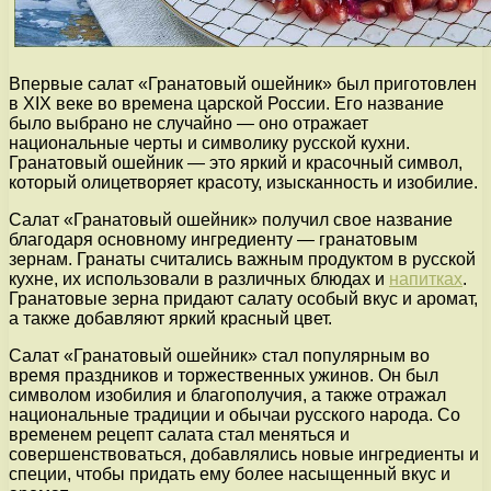
Впервые салат «Гранатовый ошейник» был приготовлен
в XIX веке во времена царской России. Его название
было выбрано не случайно — оно отражает
национальные черты и символику русской кухни.
Гранатовый ошейник — это яркий и красочный символ,
который олицетворяет красоту, изысканность и изобилие.
Салат «Гранатовый ошейник» получил свое название
благодаря основному ингредиенту — гранатовым
зернам. Гранаты считались важным продуктом в русской
кухне, их использовали в различных блюдах и
напитках
.
Гранатовые зерна придают салату особый вкус и аромат,
а также добавляют яркий красный цвет.
Салат «Гранатовый ошейник» стал популярным во
время праздников и торжественных ужинов. Он был
символом изобилия и благополучия, а также отражал
национальные традиции и обычаи русского народа. Со
временем рецепт салата стал меняться и
совершенствоваться, добавлялись новые ингредиенты и
специи, чтобы придать ему более насыщенный вкус и