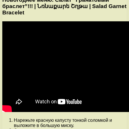
браслет”!!! | Նռնաքարե Շղթա | Salad Garnet
Bracelet
Нарежьте красную капусту тонкой соломкой и
выложите в большую миску.