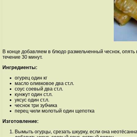
В конце добавляем в блюдо размельченный чеснок, опять
течение 30 минут.
Ингредиенты:
огурец один кг
масло оливковое два ст.л.
соус соевый два ст.л.
кунжут один ст.л.
уксус один ст.л.
чеснок три зубчика
перец чили молотый один щепотка
Изготовление:
Вымыть огурцы, срезать шкурку, если она неотёсанна