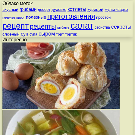
Облако меток
котлеты
вкусный
грибами
курицей
десерт
духовке
мультиварке
приготовления
полезные
простой
печенье
пирог
салат
рецепт
рецепты
секреты
свойства
рыбные
сыром
суп
слоеный
супа
торт
тортик
Интересно