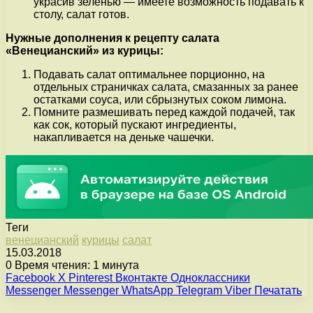
украсив зеленью — имеете возможность подавать к
столу, салат готов.
Нужные дополнения к рецепту салата
«Венецианский» из курицы:
Подавать салат оптимальнее порционно, на
отдельных страничках салата, смазанных за ранее
остатками соуса, или сбрызнутых соком лимона.
Помните размешивать перед каждой подачей, так
как сок, который пускают ингредиенты,
накапливается на деньке чашечки.
Теги
венецианский
курицы
салат
15.03.2018
0
Время чтения: 1 минута
Facebook
X
Pinterest
Вконтакте
Одноклассники
Messenger
Messenger
WhatsApp
Telegram
Viber
Печатать