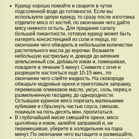
Курицу хорошо помойте и сварите в чуток
подсоленной воде до готовности. Если вы
используете целую курицу, то сразу после изготовка
отделите мясо от костей, по окончании чего дайте
мясу немного остыть. Для придания салату
большей пикантности, готовую курицу может быть
натереть консистенцией из соли и перца, по
окончании чего обжарить в небольшом количестве
растительного масла до корочки. Возьмите
небольшую кастрюльку и, доведя до кипения
апельсинный сок, добавьте изюм и, помешивая,
поварите в течение 5 минут. Снимите с огня и
разрешите настояться ещё 10-15 мин., по
окончании чего слейте жидкость. На сковороде
обжарьте кедровые орехи и приготовьте заправку,
перемешав оливковое масло, уксус, соль, перец и
размельченную гвоздику, до однородности.
Остывшее куриное мясо порезать маленькими
кубиками и сбрызнуть частью соуса, смешав,
покиньте на пять-десять мин. пропитаться.
В глубочайшей миске смешайте орехи, мясо
цыплёнка и изюм, залейте заправкой и, не
перемешивая, уберите в холодильник на пара
минут. По окончании чего вытащите и размешайте,