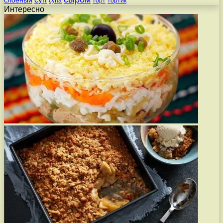
слоеный
супа
торт
тортик
Интересно