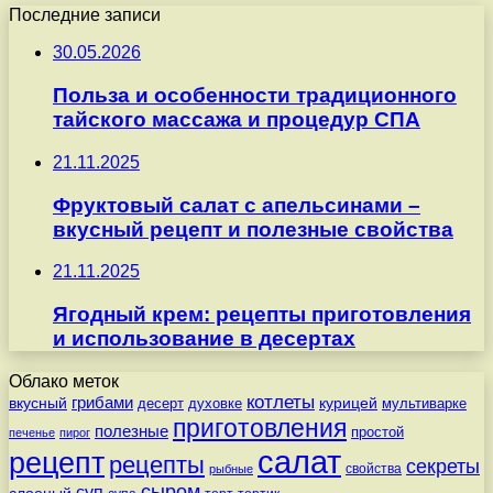
Последние записи
30.05.2026
Польза и особенности традиционного
тайского массажа и процедур СПА
21.11.2025
Фруктовый салат с апельсинами –
вкусный рецепт и полезные свойства
21.11.2025
Ягодный крем: рецепты приготовления
и использование в десертах
Облако меток
котлеты
вкусный
грибами
курицей
десерт
духовке
мультиварке
приготовления
полезные
простой
печенье
пирог
салат
рецепт
рецепты
секреты
свойства
рыбные
сыром
суп