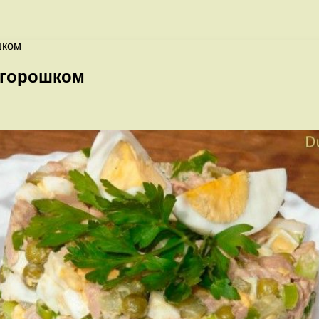
шком
и горошком