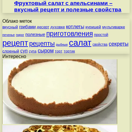
Фруктовый салат с апельсинами –
вкусный рецепт и полезные свойства
Облако меток
котлеты
вкусный
грибами
курицей
десерт
духовке
мультиварке
приготовления
полезные
простой
печенье
пирог
салат
рецепт
рецепты
секреты
свойства
рыбные
сыром
суп
слоеный
супа
торт
тортик
Интересно