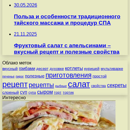
30.05.2026
Польза и особенности традиционного
тайского массажа и процедур СПА
21.11.2025
Фруктовый салат с апельсинами –
вкусный рецепт и полезные свойства
Облако меток
котлеты
вкусный
грибами
курицей
десерт
духовке
мультиварке
приготовления
полезные
простой
печенье
пирог
салат
рецепт
рецепты
секреты
свойства
рыбные
сыром
суп
слоеный
супа
торт
тортик
Интересно