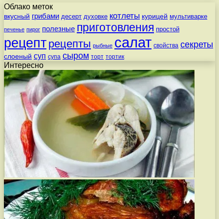
Облако меток
котлеты
вкусный
грибами
курицей
десерт
духовке
мультиварке
приготовления
полезные
простой
печенье
пирог
салат
рецепт
рецепты
секреты
свойства
рыбные
сыром
суп
слоеный
супа
торт
тортик
Интересно