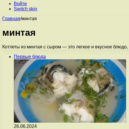
Войти
Switch skin
Главная
/
минтая
минтая
Котлеты из минтая с сыром — это легкое и вкусное блюдо,
Первые блюда
26.06.2024