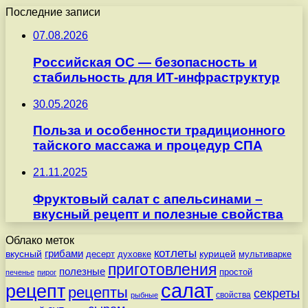
Последние записи
07.08.2026
Российская ОС — безопасность и
стабильность для ИТ-инфраструктур
30.05.2026
Польза и особенности традиционного
тайского массажа и процедур СПА
21.11.2025
Фруктовый салат с апельсинами –
вкусный рецепт и полезные свойства
Облако меток
котлеты
вкусный
грибами
курицей
десерт
духовке
мультиварке
приготовления
полезные
простой
печенье
пирог
салат
рецепт
рецепты
секреты
свойства
рыбные