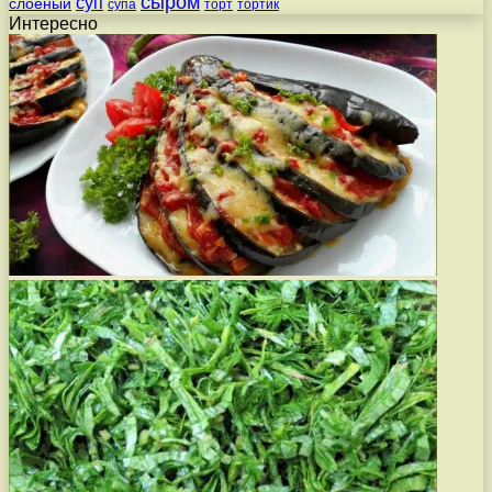
сыром
суп
слоеный
супа
торт
тортик
Интересно