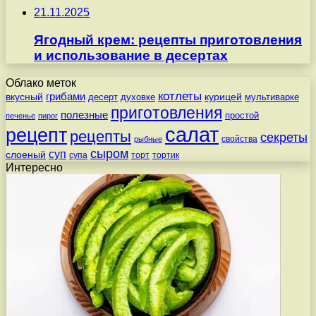
21.11.2025
Ягодный крем: рецепты приготовления
и использование в десертах
Облако меток
котлеты
вкусный
грибами
курицей
десерт
духовке
мультиварке
приготовления
полезные
простой
печенье
пирог
салат
рецепт
рецепты
секреты
свойства
рыбные
сыром
суп
слоеный
супа
торт
тортик
Интересно