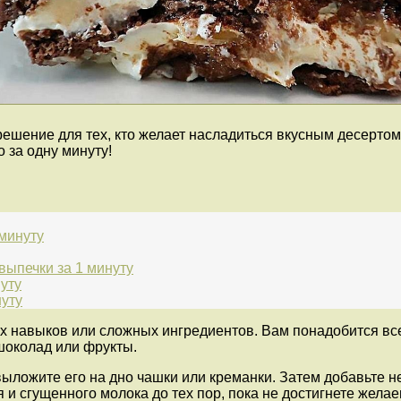
ешение для тех, кто желает насладиться вкусным десертом,
 за одну минуту!
 минуту
выпечки за 1 минуту
уту
нуту
х навыков или сложных ингредиентов. Вам понадобится всег
шоколад или фрукты.
выложите его на дно чашки или креманки. Затем добавьте н
я и сгущенного молока до тех пор, пока не достигнете жела